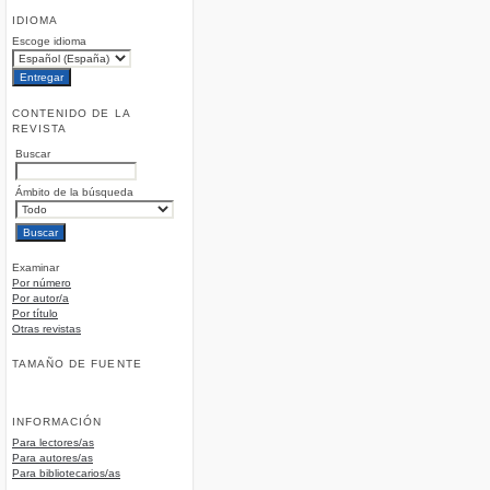
IDIOMA
Escoge idioma
CONTENIDO DE LA
REVISTA
Buscar
Ámbito de la búsqueda
Examinar
Por número
Por autor/a
Por título
Otras revistas
TAMAÑO DE FUENTE
INFORMACIÓN
Para lectores/as
Para autores/as
Para bibliotecarios/as