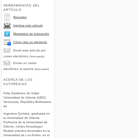
HERRAMIENTAS DEL
ARTÍCULO
Resumen
Imprima este artículo
Metadatos de indexación
Cómo citar un elemento
Envíe este artículo por
correo electrónico
(Inicie sesión)
Enviar un correo
electrónico al autor/a
(Inicie sesión)
ACERCA DE LOS
AUTORES/AS
Felia Zambrano de Volpe
Universidad de Oriente (UDO)
Venezuela, República Bolivariana
de
Ingeniera Química, graduada en
la Universidad de Oriente.
Profesora de la Universidad de
Oriente, núcleo Anzoátegui.
Realizó estudos doctorales en la
Universidad de Los Andes, en el