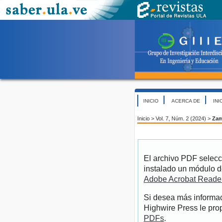
INICIO
ACERCA DE
INI
Inicio
>
Vol. 7, Núm. 2 (2024)
>
Zam
El archivo PDF selecc
instalado un módulo d
Adobe Acrobat Reade
Si desea más informac
Highwire Press le pro
PDFs
.