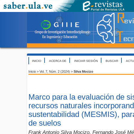
INICIO
ACERCA DE
INICIAR SESIÓN
BUSCAR
ACTU
Inicio
>
Vol. 7, Núm. 2 (2024)
>
Silva Mocizo
Marco para la evaluación de s
recursos naturales incorporand
sustentabilidad (MESMIS), para
de suelos
Frank Antonio Silva Mocizo, Fernando José Mén