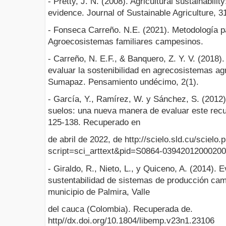
- Pretty, J. N. (2008). Agricultural sustainabili
evidence. Journal of Sustainable Agriculture, 31
- Fonseca Carreño. N.E. (2021). Metodología pa
Agroecosistemas familiares campesinos.
- Carreño, N. E.F., & Banquero, Z. Y. V. (2018)
evaluar la sostenibilidad en agrecosistemas ag
Sumapaz. Pensamiento undécimo, 2(1).
- García, Y., Ramírez, W. y Sánchez, S. (2012).
suelos: una nueva manera de evaluar este recu
125-138. Recuperado en
de abril de 2022, de http://scielo.sld.cu/scielo.
script=sci_arttext&pid=S0864-0394201200020
- Giraldo, R., Nieto, L., y Quiceno, A. (2014). 
sustentabilidad de sistemas de producción ca
municipio de Palmira, Valle
del cauca (Colombia). Recuperada de.
http//dx.doi.org/10.1804/libemp.v23n1.23106