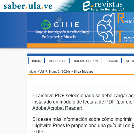
INICIO
ACERCA DE
INICIAR SESIÓN
BUSCAR
ACTU
Inicio
>
Vol. 7, Núm. 2 (2024)
>
Silva Mocizo
El archivo PDF seleccionado se debe cargar aqu
instalado un módulo de lectura de PDF (por eje
Adobe Acrobat Reader
).
Si desea más información sobre cómo imprimir, 
Highwire Press le proporciona una guía útil de
P
PDFs
.