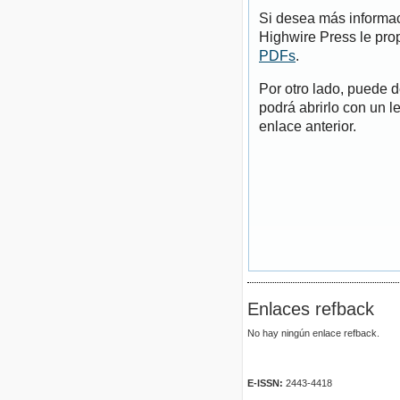
Si desea más informac
Highwire Press le pro
PDFs
.
Por otro lado, puede 
podrá abrirlo con un l
enlace anterior.
Enlaces refback
No hay ningún enlace refback.
E-ISSN:
2443-4418