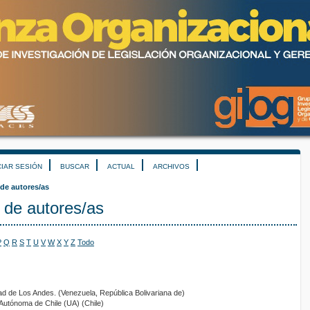
CIAR SESIÓN
BUSCAR
ACTUAL
ARCHIVOS
 de autores/as
 de autores/as
P
Q
R
S
T
U
V
W
X
Y
Z
Todo
ad de Los Andes. (Venezuela, República Bolivariana de)
 Autónoma de Chile (UA) (Chile)