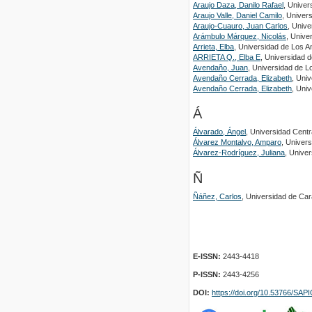
Araujo Daza, Danilo Rafael
, Univer
Araujo Valle, Daniel Camilo
, Univer
Araujo-Cuauro, Juan Carlos
, Unive
Arámbulo Márquez, Nicolás
, Unive
Arrieta, Elba
, Universidad de Los A
ARRIETA Q., Elba E
, Universidad 
Avendaño, Juan
, Universidad de L
Avendaño Cerrada, Elizabeth
, Uni
Avendaño Cerrada, Elizabeth
, Uni
Á
Álvarado, Ángel
, Universidad Centr
Álvarez Montalvo, Amparo
, Univer
Álvarez-Rodríguez, Juliana
, Unive
Ñ
Ñáñez, Carlos
, Universidad de Car
E-ISSN:
2443-4418
P-ISSN:
2443-4256
DOI:
https://doi.org/10.53766/SA