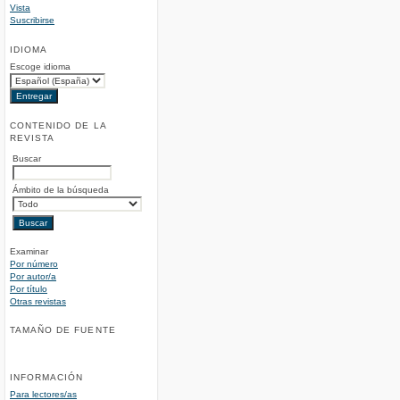
Vista
Suscribirse
IDIOMA
Escoge idioma
CONTENIDO DE LA
REVISTA
Buscar
Ámbito de la búsqueda
Examinar
Por número
Por autor/a
Por título
Otras revistas
TAMAÑO DE FUENTE
INFORMACIÓN
Para lectores/as