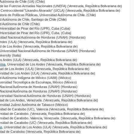
 Autónoma de Chile (UA) (Chile)
 de las Fuerzas Armadas Nacionales (UNEFA) (Venezuela, República Bolivariana de)
 Centroccidental "Lisandro Alvarado" (UCLA) (Venezuela, República Bolivariana de)
torio de Políticas Públicas, Universidad Autónoma de Chile. (Chile)
d Autónoma de Chile, Santiago de Chile (Chile)
ad Autónoma de Chile (Chile)
Universidad de Pinar del Río (UPR), Cuba (Cuba)
Universidad de Pinar del Río (UPR), Cuba. (Cuba)
rsidad Nacional Autónoma de Honduras (UNAH) (Honduras)
Andes (ULA) (Venezuela, República Bolivariana de)
ad de Los Andes (Venezuela, República Bolivariana de)
 Universidad Nacional Autónoma de Honduras (UNAH) (Honduras)
versity (Italia)
os Andes (ULA) (Venezuela, República Bolivariana de)
rina
, Universidad de Los Andes (Venezuela, República Bolivariana de)
dad de Los Andes (ULA) (Venezuela, República Bolivariana de)
ersidad de Los Andes (ULA) (Venezuela, República Bolivariana de)
ad Autónoma Indígena de México (UAIM) (México)
iversidad Tecnológica de Escuinapa, México (México)
d Nacional Autónoma de Honduras (UNAH) (Honduras)
d Nacional Autónoma de Honduras (UNAH) (Honduras)
iversidad Nacional Autónoma de Honduras (UNAH) (Honduras)
dad de Los Andes, Venezuela. (Venezuela, República Bolivariana de)
versidad Juárez Autónoma de Tabasco (México)
sidad de Carabobo (UC), Valencia (Venezuela, República Bolivariana de)
rsidad de Carabobo. (Venezuela, República Bolivariana de)
rsidad de Carabobo. Valencia, Venezuela. (Venezuela, República Bolivariana de)
ersidad de Carabobo (UC) (Venezuela, República Bolivariana de)
te
, Universidad de Los Andes (ULA) (Venezuela, República Bolivariana de)
idad de Carabobo (Venezuela, República Bolivariana de)