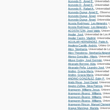
Acevedo D., Ángel E.
, Universidad
Acevedo D., Ángel E.
, Universidad
Acevedo R., Rafael A.
, Universidad
Acevedo-Duque, Angel E.
, Observa
Acevedo-Duque, Ángel
, Universida
Acevedo-Duque, Ángel
, Universid
Acosta Rodríguez, Leo Alejandro
, 
Acosta Rodríguez, Leo Alejandro
, 
ACOSTA TZIN, José Valdo
, Unive
Aguilar, José
, Universidad de Los 
Aguilar Castro, Vladimir
, Universid
AGUILAR HERNÁNDEZ, Pablo A.
,
Aguilera-Castillo, Andrés
, Urbino Uni
Alizo, Stephanía
, Universidad de L
Alizo Theodorou, Stephanía Alejand
Alonso González, Hilario
, Universi
Altuve Godoy, José Germán
, Univ
Alvarado Borrego, Aída
, Universid
Alvarado-Peña, Lisandro José
, Un
Andino, Gracia María
, Universida
Andino, Gracia María
, Universida
ANDINO GONZÁLEZ, Eddy P.
, Un
Anido Rivas, José Daniel
, Universi
Aquino-Zúñiga, Silvia Patricia
, Uni
Aranguren, Williams Jesus
, Univer
Aranguren Álvarez, Williams
, Unive
Aranguren Álvarez, Williams
, Unive
Aranguren Álvarez, Williams
, Univ
Aranguren Rincon, Manuel Clemen
Araque Manrique, Mariela
, Univers