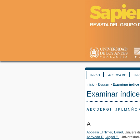
INICIO
ACERCA DE
INI
Inicio
>
Buscar
>
Examinar índice
Examinar índice
A
B
C
D
E
F
G
H
I
J
K
L
M
N
Ñ
O
A
Aboaasi El Nimer, Emad
, Universid
Acevedo D., Ángel E.
, Universidad