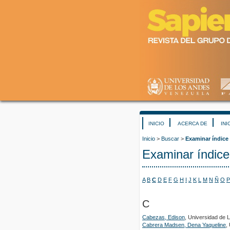
INICIO
ACERCA DE
INI
Inicio
>
Buscar
>
Examinar índice
Examinar índice
A
B
C
D
E
F
G
H
I
J
K
L
M
N
Ñ
O
P
C
Cabezas, Edison
, Universidad de 
Cabrera Madsen, Dena Yaqueline
,