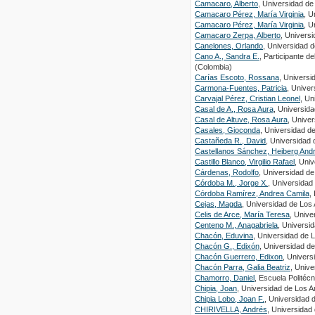
Camacaro, Alberto
, Universidad de
Camacaro Pérez, María Virginia
, U
Camacaro Pérez, María Virginia
, U
Camacaro Zerpa, Alberto
, Univers
Canelones, Orlando
, Universidad 
Cano A., Sandra E.
, Participante 
(Colombia)
Carías Escoto, Rossana
, Univers
Carmona-Fuentes, Patricia
, Unive
Carvajal Pérez, Cristian Leonel
, Un
Casal de A., Rosa Aura
, Universid
Casal de Altuve, Rosa Aura
, Unive
Casales, Gioconda
, Universidad d
Castañeda R., David
, Universidad
Castellanos Sánchez, Heiberg And
Castillo Blanco, Virgilio Rafael
, Uni
Cárdenas, Rodolfo
, Universidad d
Córdoba M., Jorge X.
, Universida
Córdoba Ramírez, Andrea Camila
,
Cejas, Magda
, Universidad de Los
Celis de Arce, María Teresa
, Unive
Centeno M., Anagabriela
, Universi
Chacón, Eduvina
, Universidad de 
Chacón G., Edixón
, Universidad d
Chacón Guerrero, Edixon
, Univers
Chacón Parra, Galia Beatriz
, Unive
Chamorro, Daniel
, Escuela Politécn
Chipia, Joan
, Universidad de Los A
Chipia Lobo, Joan F.
, Universidad 
CHIRIVELLA, Andrés
, Universidad