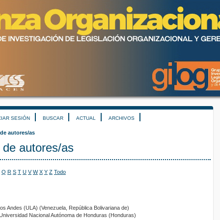
CIAR SESIÓN
BUSCAR
ACTUAL
ARCHIVOS
 de autores/as
 de autores/as
Q
R
S
T
U
V
W
X
Y
Z
Todo
Los Andes (ULA) (Venezuela, República Bolivariana de)
 Universidad Nacional Autónoma de Honduras (Honduras)