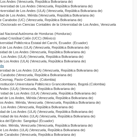
 Los Andes (Venezuela, República Bolivariana de)
niversidad de Los Andes (Venezuela, República Bolivariana de)
niversidad de Los Andes (ULA) (Venezuela, República Bolivariana de)
idad de Los Andes, Mérida (Venezuela, República Bolivariana de)
de Carabobo (UC) (Venezuela, República Bolivariana de)
del Doctorado en Ciencias Contables de la Universidad de Los Andes, Venezuela
idad Nacional Autónoma de Honduras (Honduras)
rsidad Cristóbal Colón (UCC) (México)
iversidad Politécnica Estatal del Carchi, Ecuador. (Ecuador)
ad de Los Andes (ULA) (Venezuela, República Bolivariana de)
rsidad de Los Andes (Venezuela, República Bolivariana de)
e Los Andes (ULA) (Venezuela, República Bolivariana de)
 de Los Andes (ULA) (Venezuela, República Bolivariana de)
rés
versidad de Los Andes (ULA) (Venezuela, República Bolivariana de)
e Carabobo (Venezuela, República Bolivariana de)
d Cesmag, Pasto-Colombia. (Colombia)
 Institución Universitaria Politécnico Grancolombiano, Bogotá (Colombia)
 Andes (ULA) (Venezuela, República Bolivariana de)
rsidad de Los Andes (ULA) (Venezuela, República Bolivariana de)
dad de Los Andes, Mérida (Venezuela, República Bolivariana de)
Los Andes. Mérida, Venezuela. (Venezuela, República Bolivariana de)
e Los Andes (Venezuela, República Bolivariana de)
idad de Los Andes (ULA) (Venezuela, República Bolivariana de)
rsidad de los Andes (ULA) (Venezuela, República Bolivariana de)
ica del Ejército: Sangolquí (Ecuador)
ndes. Mérida, Venezuela (Venezuela, República Bolivariana de)
de Los Andes (ULA) (Venezuela, República Bolivariana de)
 de Carabobo (Venezuela, República Bolivariana de)