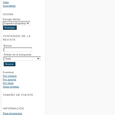
Vista
Suscribirse
IDIOMA
Escoge idioma
CONTENIDO DE LA
REVISTA
Buscar
Ámbito de la búsqueda
Examinar
Por número
Por autor/a
Por título
Otras revistas
TAMAÑO DE FUENTE
INFORMACIÓN
Para lectores/as