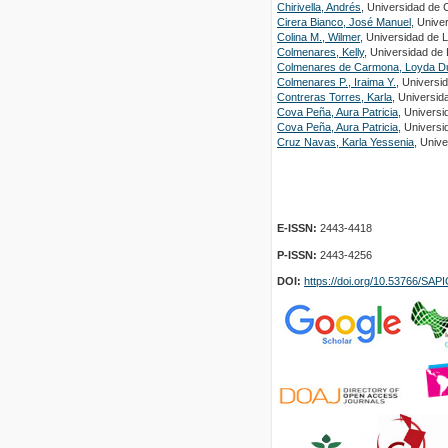
Chirivella, Andrés
, Universidad de 
Cirera Bianco, José Manuel
, Unive
Colina M., Wilmer
, Universidad de 
Colmenares, Kelly
, Universidad de
Colmenares de Carmona, Loyda D
Colmenares P., Iraima Y.
, Universi
Contreras Torres, Karla
, Universi
Cova Peña, Aura Patricia
, Universi
Cova Peña, Aura Patricia
, Universi
Cruz Navas, Karla Yessenia
, Univ
E-ISSN:
2443-4418
P-ISSN:
2443-4256
DOI:
https://doi.org/10.53766/SA