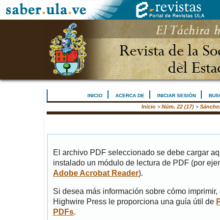
INICIO
ACERCA DE
INICIAR SESIÓN
BUS
Inicio
>
Núm. 22 (17)
>
Sánche
El archivo PDF seleccionado se debe cargar aqu
instalado un módulo de lectura de PDF (por eje
Adobe Acrobat Reader
).
Si desea más información sobre cómo imprimir, 
Highwire Press le proporciona una guía útil de
PDFs
.