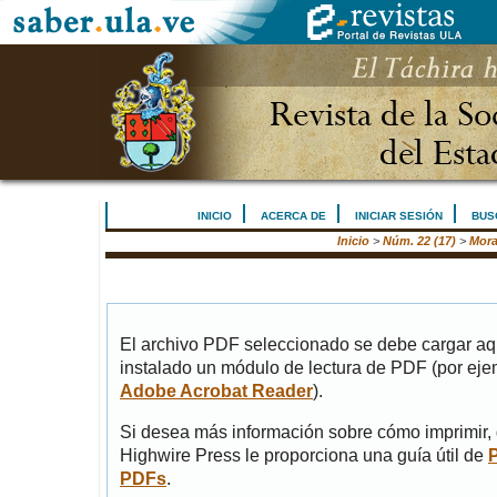
INICIO
ACERCA DE
INICIAR SESIÓN
BUS
Inicio
>
Núm. 22 (17)
>
Mora
El archivo PDF seleccionado se debe cargar aqu
instalado un módulo de lectura de PDF (por eje
Adobe Acrobat Reader
).
Si desea más información sobre cómo imprimir, 
Highwire Press le proporciona una guía útil de
PDFs
.