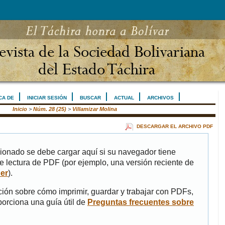
CA DE
INICIAR SESIÓN
BUSCAR
ACTUAL
ARCHIVOS
Inicio
>
Núm. 28 (25)
>
Villamizar Molina
DESCARGAR EL ARCHIVO PDF
ionado se debe cargar aquí si su navegador tiene
e lectura de PDF (por ejemplo, una versión reciente de
er
).
ión sobre cómo imprimir, guardar y trabajar con PDFs,
porciona una guía útil de
Preguntas frecuentes sobre