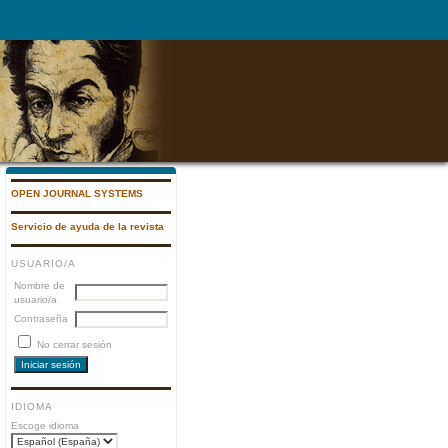
OPEN JOURNAL SYSTEMS
Servicio de ayuda de la revista
USUARIO/A
Nombre de
usuario/a
Contraseña
No cerrar sesión
IDIOMA
Escoge idioma