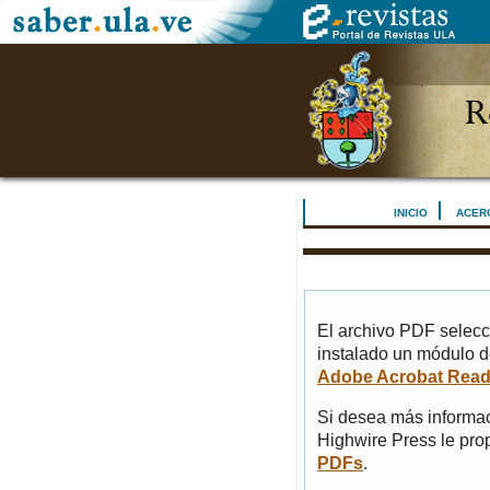
INICIO
ACER
El archivo PDF selecc
instalado un módulo d
Adobe Acrobat Read
Si desea más informac
Highwire Press le pro
PDFs
.