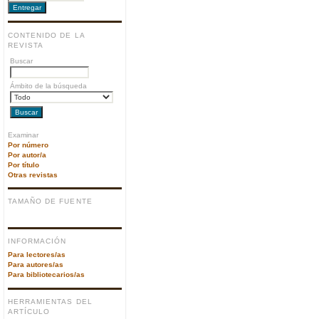
CONTENIDO DE LA
REVISTA
Buscar
Ámbito de la búsqueda
Examinar
Por número
Por autor/a
Por título
Otras revistas
TAMAÑO DE FUENTE
INFORMACIÓN
Para lectores/as
Para autores/as
Para bibliotecarios/as
HERRAMIENTAS DEL
ARTÍCULO