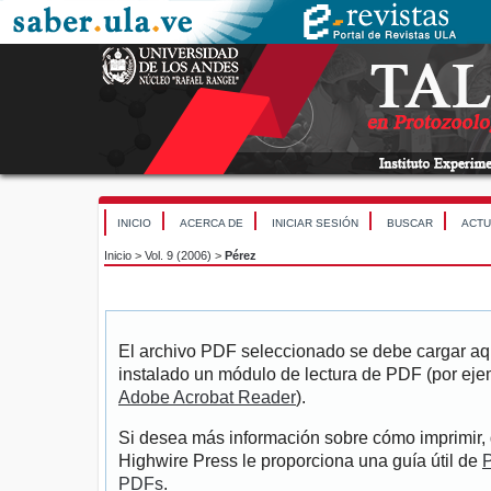
INICIO
ACERCA DE
INICIAR SESIÓN
BUSCAR
ACTU
Inicio
>
Vol. 9 (2006)
>
Pérez
El archivo PDF seleccionado se debe cargar aqu
instalado un módulo de lectura de PDF (por eje
Adobe Acrobat Reader
).
Si desea más información sobre cómo imprimir, 
Highwire Press le proporciona una guía útil de
P
PDFs
.