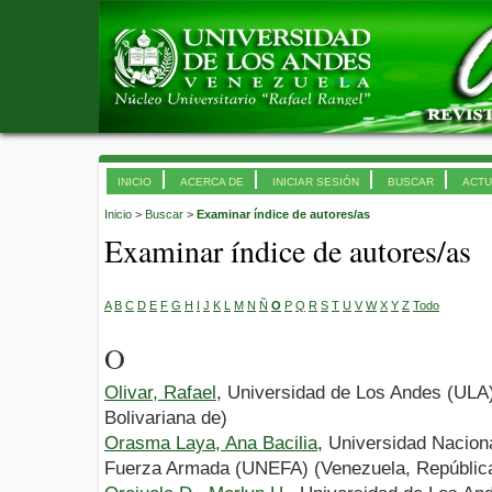
INICIO
ACERCA DE
INICIAR SESIÓN
BUSCAR
ACTU
Inicio
>
Buscar
>
Examinar índice de autores/as
Examinar índice de autores/as
A
B
C
D
E
F
G
H
I
J
K
L
M
N
Ñ
O
P
Q
R
S
T
U
V
W
X
Y
Z
Todo
O
Olivar, Rafael
, Universidad de Los Andes (ULA
Bolivariana de)
Orasma Laya, Ana Bacilia
, Universidad Naciona
Fuerza Armada (UNEFA) (Venezuela, República