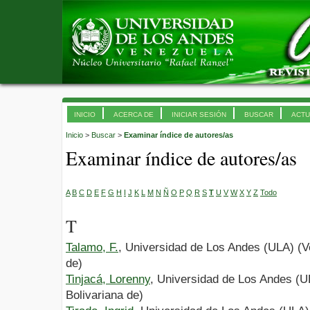
INICIO
ACERCA DE
INICIAR SESIÓN
BUSCAR
ACTU
Inicio
>
Buscar
>
Examinar índice de autores/as
Examinar índice de autores/as
A
B
C
D
E
F
G
H
I
J
K
L
M
N
Ñ
O
P
Q
R
S
T
U
V
W
X
Y
Z
Todo
T
Talamo, F.
, Universidad de Los Andes (ULA) (V
de)
Tinjacá, Lorenny
, Universidad de Los Andes (U
Bolivariana de)