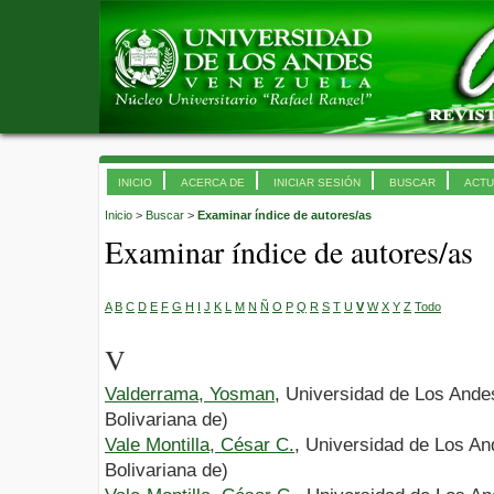
INICIO
ACERCA DE
INICIAR SESIÓN
BUSCAR
ACTU
Inicio
>
Buscar
>
Examinar índice de autores/as
Examinar índice de autores/as
A
B
C
D
E
F
G
H
I
J
K
L
M
N
Ñ
O
P
Q
R
S
T
U
V
W
X
Y
Z
Todo
V
Valderrama, Yosman
, Universidad de Los Ande
Bolivariana de)
Vale Montilla, César C.
, Universidad de Los A
Bolivariana de)