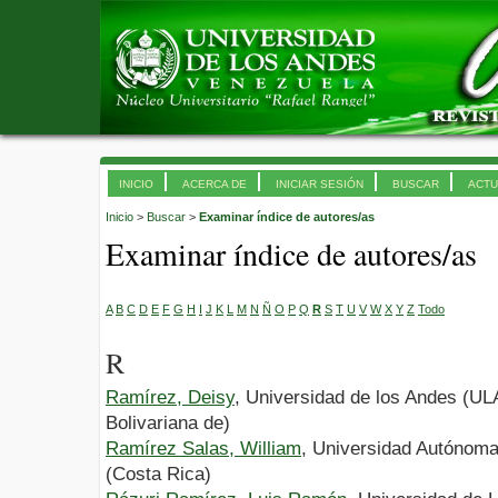
INICIO
ACERCA DE
INICIAR SESIÓN
BUSCAR
ACTU
Inicio
>
Buscar
>
Examinar índice de autores/as
Examinar índice de autores/as
A
B
C
D
E
F
G
H
I
J
K
L
M
N
Ñ
O
P
Q
R
S
T
U
V
W
X
Y
Z
Todo
R
Ramírez, Deisy
, Universidad de los Andes (UL
Bolivariana de)
Ramírez Salas, William
, Universidad Autónom
(Costa Rica)