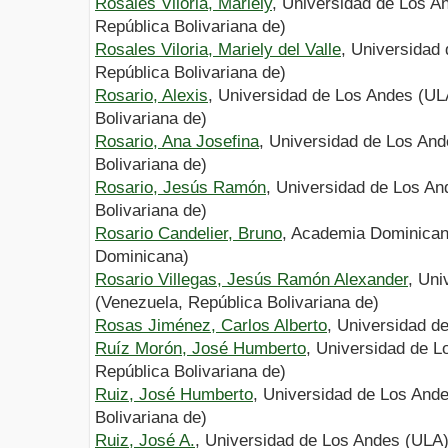
Rosales Viloria, Mariely
, Universidad de Los A
República Bolivariana de)
Rosales Viloria, Mariely del Valle
, Universidad
República Bolivariana de)
Rosario, Alexis
, Universidad de Los Andes (UL
Bolivariana de)
Rosario, Ana Josefina
, Universidad de Los An
Bolivariana de)
Rosario, Jesús Ramón
, Universidad de Los An
Bolivariana de)
Rosario Candelier, Bruno
, Academia Dominican
Dominicana)
Rosario Villegas, Jesús Ramón Alexander
, Uni
(Venezuela, República Bolivariana de)
Rosas Jiménez, Carlos Alberto
, Universidad d
Ruíz Morón, José Humberto
, Universidad de L
República Bolivariana de)
Ruiz, José Humberto
, Universidad de Los And
Bolivariana de)
Ruiz, José A.
, Universidad de Los Andes (ULA)