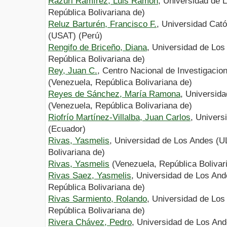
Rázuri Ramírez, Luis Ramón
, Universidad de 
República Bolivariana de)
Reluz Barturén, Francisco F.
, Universidad Cató
(USAT) (Perú)
Rengifo de Briceño, Diana
, Universidad de Los
República Bolivariana de)
Rey, Juan C.
, Centro Nacional de Investigaci
(Venezuela, República Bolivariana de)
Reyes de Sánchez, María Ramona
, Universid
(Venezuela, República Bolivariana de)
Riofrío Martínez-Villalba, Juan Carlos
, Univers
(Ecuador)
Rivas, Yasmelis
, Universidad de Los Andes (U
Bolivariana de)
Rivas, Yasmelis
(Venezuela, República Bolivar
Rivas Saez, Yasmelis
, Universidad de Los An
República Bolivariana de)
Rivas Sarmiento, Rolando
, Universidad de Los
República Bolivariana de)
Rivera Chávez, Pedro
, Universidad de Los An