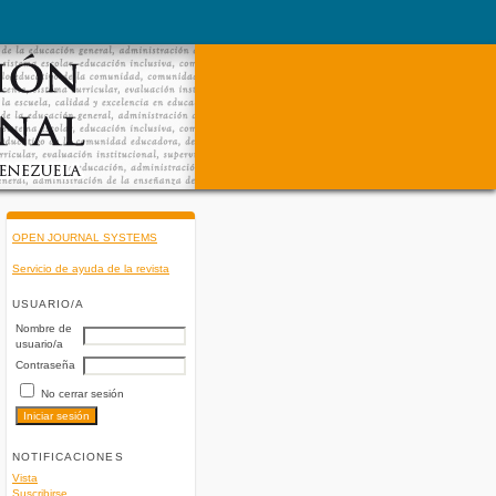
OPEN JOURNAL SYSTEMS
Servicio de ayuda de la revista
USUARIO/A
Nombre de
usuario/a
Contraseña
No cerrar sesión
NOTIFICACIONES
Vista
Suscribirse