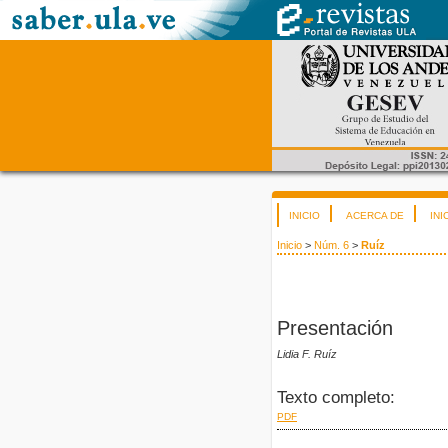
INICIO
ACERCA DE
INI
Inicio
>
Núm. 6
>
Ruíz
Presentación
Lidia F. Ruíz
Texto completo:
PDF