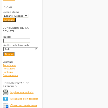
IDIOMA
Escoge idioma
CONTENIDO DE LA
REVISTA
Buscar
Ámbito de la búsqueda
Examinar
Por número
Por autor/a
Por título
Otras revistas
HERRAMIENTAS DEL
ARTÍCULO
Imprima este artículo
Metadatos de indexación
Cómo citar un elemento