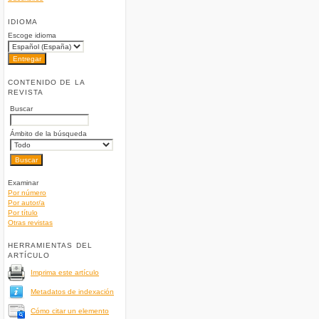
IDIOMA
Escoge idioma
CONTENIDO DE LA
REVISTA
Buscar
Ámbito de la búsqueda
Examinar
Por número
Por autor/a
Por título
Otras revistas
HERRAMIENTAS DEL
ARTÍCULO
Imprima este artículo
Metadatos de indexación
Cómo citar un elemento