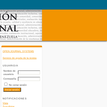
OPEN JOURNAL SYSTEMS
Servicio de ayuda de la revista
USUARIO/A
Nombre de
usuario/a
Contraseña
No cerrar sesión
NOTIFICACIONES
Vista
Suscribirse