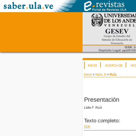
INICIO
ACERCA DE
INI
Inicio
>
Núm. 6
>
Ruíz
Presentación
Lidia F. Ruíz
Texto completo:
PDF