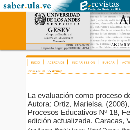
INICIO
ACERCA DE
INICIAR SESIÓN
BUSCAR
ACTU
Inicio
>
Núm. 6
>
Azuaje
La evaluación como proceso de
Autora: Ortiz, Marielsa. (2008)
Procesos Educativos Nº 18, Fe 
edición actualizada. Caracas,
Ana Azuaje, Beatriz Izarra, Mairet Cuevas, Pe