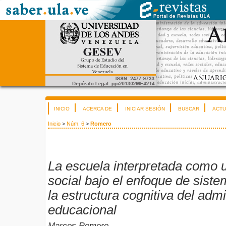
INICIO
ACERCA DE
INICIAR SESIÓN
BUSCAR
ACTU
Inicio
>
Núm. 6
>
Romero
La escuela interpretada como 
social bajo el enfoque de siste
la estructura cognitiva del adm
educacional
Marcos Romero