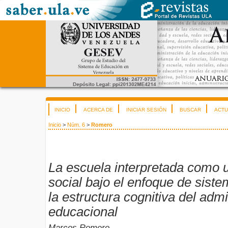
INICIO
ACERCA DE
INICIAR SESIÓN
BUSCAR
ACTU
Inicio
>
Núm. 6
>
Romero
La escuela interpretada como 
social bajo el enfoque de siste
la estructura cognitiva del adm
educacional
Marcos Romero