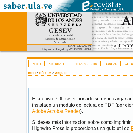
INICIO
ACERCA DE
INICIAR SESIÓN
BUSCAR
ACTU
Inicio
>
Núm. 07
>
Angulo
El archivo PDF seleccionado se debe cargar aqu
instalado un módulo de lectura de PDF (por eje
Adobe Acrobat Reader
).
Si desea más información sobre cómo imprimir, 
Highwire Press le proporciona una guía útil de
P