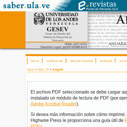
INICIO
ACERCA DE
INICIAR SESIÓN
BUSCAR
ACTU
Inicio
>
Núm. 07
>
Angulo
El archivo PDF seleccionado se debe cargar aqu
instalado un módulo de lectura de PDF (por eje
Adobe Acrobat Reader
).
Si desea más información sobre cómo imprimir, 
Highwire Press le proporciona una guía útil de
P
PDFs
.