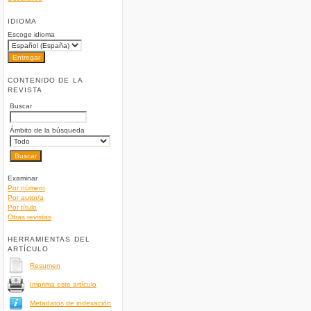
IDIOMA
Escoge idioma
CONTENIDO DE LA
REVISTA
Buscar
Ámbito de la búsqueda
Examinar
Por número
Por autor/a
Por título
Otras revistas
HERRAMIENTAS DEL
ARTÍCULO
Resumen
Imprima este artículo
Metadatos de indexación