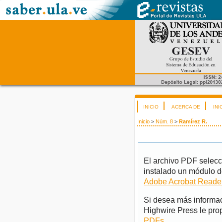
INICIO
ACERCA DE
INI
Inicio
>
Núm. 8
>
Ramírez R.
El archivo PDF selecc
instalado un módulo d
Adobe Acrobat Reade
Si desea más informac
Highwire Press le pro
PDFs
.