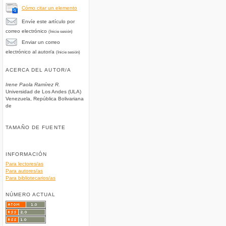
Cómo citar un elemento
Envíe este artículo por
correo electrónico
(Inicie sesión)
Enviar un correo
electrónico al autor/a
(Inicie sesión)
ACERCA DEL AUTOR/A
Irene Paola Ramírez R.
Universidad de Los Andes (ULA)
Venezuela, República Bolivariana
de
TAMAÑO DE FUENTE
INFORMACIÓN
Para lectores/as
Para autores/as
Para bibliotecarios/as
NÚMERO ACTUAL