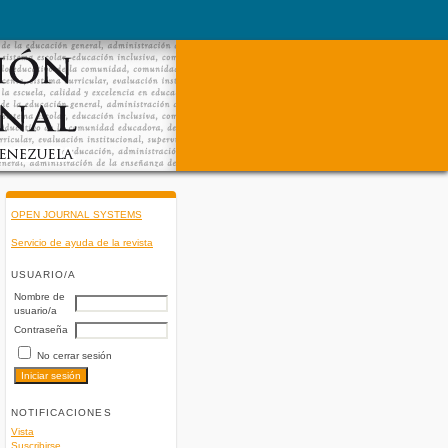
OPEN JOURNAL SYSTEMS
Servicio de ayuda de la revista
USUARIO/A
Nombre de
usuario/a
Contraseña
No cerrar sesión
NOTIFICACIONES
Vista
Suscribirse