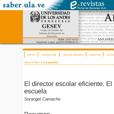
INICIO
ACERCA DE
INICIAR SESIÓN
BUSCAR
ACTU
Inicio
>
Núm. 8
>
Camacho
El director escolar eficiente. El
escuela
Sorangel Camacho