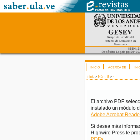
INICIO
ACERCA DE
INI
Inicio
>
Núm. 8
>
-
El archivo PDF selecc
instalado un módulo d
Adobe Acrobat Reade
Si desea más informac
Highwire Press le pro
PDFs
.