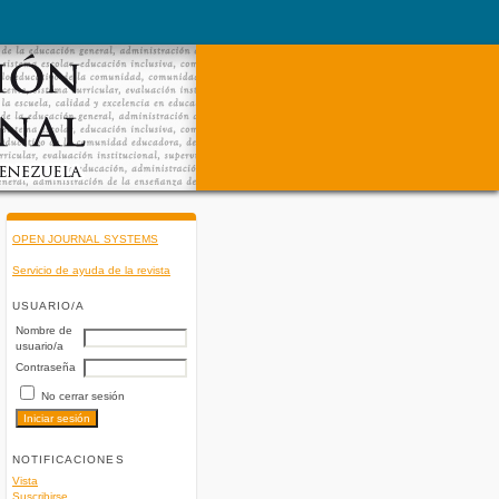
OPEN JOURNAL SYSTEMS
Servicio de ayuda de la revista
USUARIO/A
Nombre de
usuario/a
Contraseña
No cerrar sesión
NOTIFICACIONES
Vista
Suscribirse