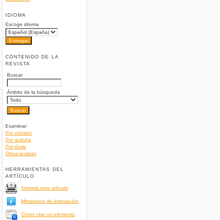
IDIOMA
Escoge idioma
CONTENIDO DE LA
REVISTA
Buscar
Ámbito de la búsqueda
Examinar
Por número
Por autor/a
Por título
Otras revistas
HERRAMIENTAS DEL
ARTÍCULO
Imprima este artículo
Metadatos de indexación
Cómo citar un elemento