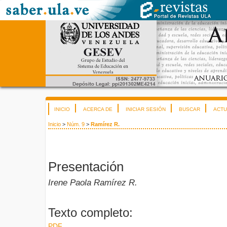
INICIO
ACERCA DE
INICIAR SESIÓN
BUSCAR
ACTU
Inicio
>
Núm. 9
>
Ramírez R.
Presentación
Irene Paola Ramírez R.
Texto completo:
PDF