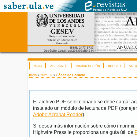
INICIO
ACERCA DE
INICIAR SESIÓN
BUSCAR
ACTU
Inicio
>
Núm. 11
>
López de Cordero
El archivo PDF seleccionado se debe cargar aqu
instalado un módulo de lectura de PDF (por eje
Adobe Acrobat Reader
).
Si desea más información sobre cómo imprimir, 
Highwire Press le proporciona una guía útil de
P