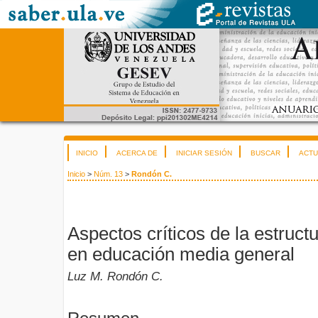
INICIO
ACERCA DE
INICIAR SESIÓN
BUSCAR
ACTU
Inicio
>
Núm. 13
>
Rondón C.
Aspectos críticos de la estruct
en educación media general
Luz M. Rondón C.