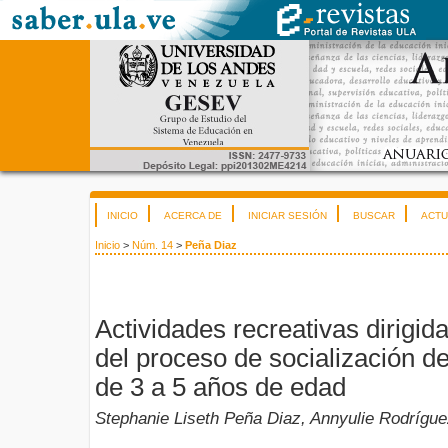
INICIO
ACERCA DE
INICIAR SESIÓN
BUSCAR
ACTU
Inicio
>
Núm. 14
>
Peña Diaz
Actividades recreativas dirigida
del proceso de socialización d
de 3 a 5 años de edad
Stephanie Liseth Peña Diaz, Annyulie Rodrígue