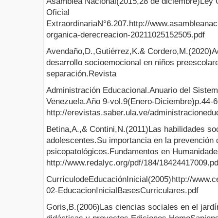
Asamblea Nacional(2015,28 de diciembre)Ley 
Oficial
ExtraordinariaN°6.207.http://www.asambleanac
organica-derecreacion-20211025152505.pdf
Avendaño,D.,Gutiérrez,K.& Cordero,M.(2020)Act
desarrollo socioemocional en niños preescolar
separación.Revista
Administración Educacional.Anuario del Siste
Venezuela.Año 9-vol.9(Enero-Diciembre)p.44-6
http://erevistas.saber.ula.ve/administracionedu
Betina,A.,& Contini,N.(2011)Las habilidades so
adolescentes.Su importancia en la prevención 
psicopatológicos.Fundamentos en Humanidades
http://www.redalyc.org/pdf/184/18424417009.pd
CurrículodeEducaciónInicial(2005)http://www
02-EducacionInicialBasesCurriculares.pdf
Goris,B.(2006)Las ciencias sociales en el jard