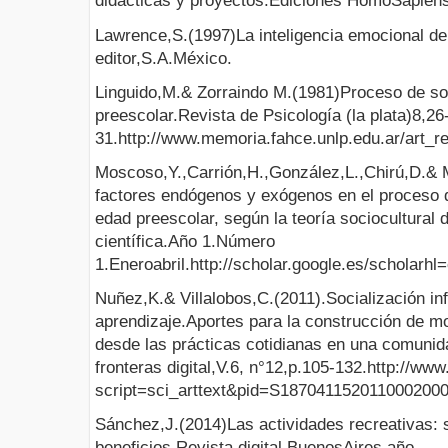
didácticas y proyectos.Ediciones HomoSapiens
Lawrence,S.(1997)La inteligencia emocional de
editor,S.A.México.
Linguido,M.& Zorraindo M.(1981)Proceso de soc
preescolar.Revista de Psicología (la plata)8,26
31.http://www.memoria.fahce.unlp.edu.ar/art_re
Moscoso,Y.,Carrión,H.,González,L.,Chirú,D.& 
factores endógenos y exógenos en el proceso d
edad preescolar, según la teoría sociocultural
científica.Año 1.Número
1.Eneroabril.http://scholar.google.es/sc
Nuñez,K.& Villalobos,C.(2011).Socialización infa
aprendizaje.Aportes para la construcción de mo
desde las prácticas cotidianas en una comunid
fronteras digital,V.6, n°12,p.105-132.http://ww
script=sci_arttext&pid=S187041152011000200
Sánchez,J.(2014)Las actividades recreativas: s
beneficios.Revista digital.BuenosAires,año