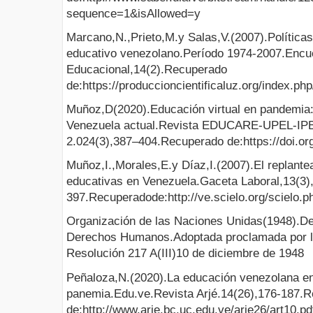
sequence=1&isAllowed=y
Marcano,N.,Prieto,M.y Salas,V.(2007).Políticas
educativo venezolano.Período 1974-2007.Encu
Educacional,14(2).Recuperado
de:https://produccioncientificaluz.org/index.ph
Muñoz,D(2020).Educación virtual en pandemia:
Venezuela actual.Revista EDUCARE-UPEL-IP
2.024(3),387–404.Recuperado de:https://doi.or
Muñoz,I.,Morales,E.y Díaz,I.(2007).El replantea
educativas en Venezuela.Gaceta Laboral,13(3)
397.Recuperadode:http://ve.scielo.org/scielo
Organización de las Naciones Unidas(1948).Dec
Derechos Humanos.Adoptada proclamada por l
Resolución 217 A(III)10 de diciembre de 1948
Peñaloza,N.(2020).La educación venezolana e
panemia.Edu.ve.Revista Arjé.14(26),176-187.
de:http://www.arje.bc.uc.edu.ve/arje26/art10.pd