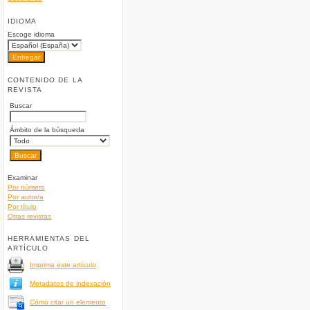
IDIOMA
Escoge idioma
CONTENIDO DE LA
REVISTA
Buscar
Ámbito de la búsqueda
Examinar
Por número
Por autor/a
Por título
Otras revistas
HERRAMIENTAS DEL
ARTÍCULO
Imprima este artículo
Metadatos de indexación
Cómo citar un elemento