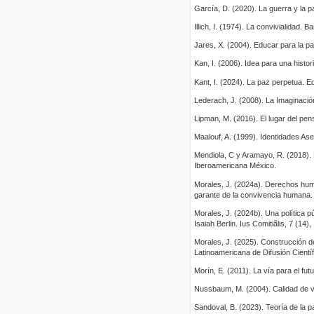
García, D. (2020). La guerra y la p
Illich, I. (1974). La convivialidad. Ba
Jares, X. (2004). Educar para la pa
Kan, I. (2006). Idea para una hist
Kant, I. (2024). La paz perpetua. Ed
Lederach, J. (2008). La Imaginación
Lipman, M. (2016). El lugar del pe
Maalouf, A. (1999). Identidades Ases
Mendiola, C y Aramayo, R. (2018). 
Iberoamericana México.
Morales, J. (2024a). Derechos huma
garante de la convivencia humana.
Morales, J. (2024b). Una política p
Isaiah Berlin. Ius Comitiãlis, 7 (14)
Morales, J. (2025). Construcción d
Latinoamericana de Difusión Científ
Morín, E. (2011). La vía para el fu
Nussbaum, M. (2004). Calidad de v
Sandoval, B. (2023). Teoría de la 