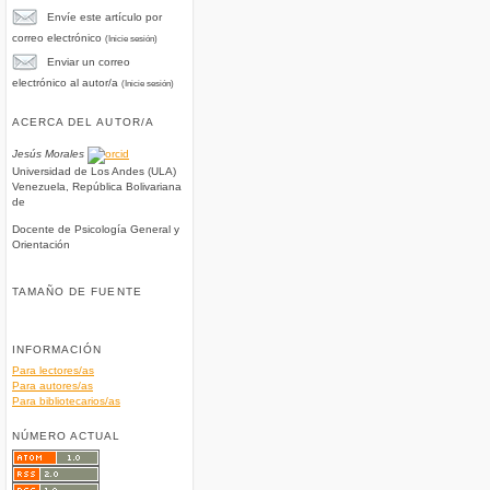
Envíe este artículo por
correo electrónico
(Inicie sesión)
Enviar un correo
electrónico al autor/a
(Inicie sesión)
ACERCA DEL AUTOR/A
Jesús Morales
Universidad de Los Andes (ULA)
Venezuela, República Bolivariana
de
Docente de Psicología General y
Orientación
TAMAÑO DE FUENTE
INFORMACIÓN
Para lectores/as
Para autores/as
Para bibliotecarios/as
NÚMERO ACTUAL