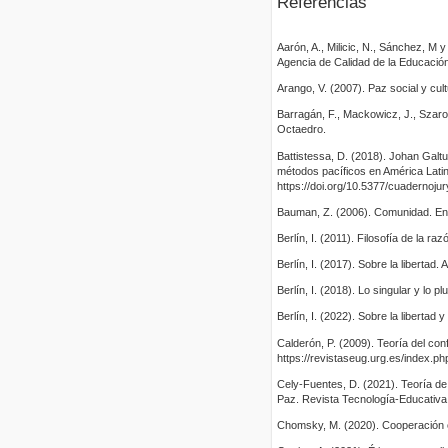
Referencias
Aarón, A., Milicic, N., Sánchez, M 
Agencia de Calidad de la Educación
Arango, V. (2007). Paz social y cu
Barragán, F., Mackowicz, J., Szarot
Octaedro.
Battistessa, D. (2018). Johan Galt
métodos pacíficos en América Latina
https://doi.org/10.5377/cuadernojur
Bauman, Z. (2006). Comunidad. En b
Berlín, I. (2011). Filosofía de la raz
Berlín, I. (2017). Sobre la libertad. A
Berlín, I. (2018). Lo singular y lo pl
Berlín, I. (2022). Sobre la libertad 
Calderón, P. (2009). Teoría del con
https://revistaseug.urg.es/index.ph
Cely-Fuentes, D. (2021). Teoría de 
Paz. Revista Tecnología-Educativa 2
Chomsky, M. (2020). Cooperación o