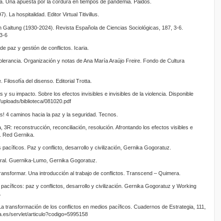
ita. Una apuesta por la cordura en tiempos de pandemia. Paidós.
. La hospitalidad. Editor Virtual Titivillus.
 Galtung (1930-2024). Revista Española de Ciencias Sociológicas, 187, 3-6.
.3-6
e paz y gestión de conflictos. Icaria.
tolerancia. Organización y notas de Ana María Araújo Freire. Fondo de Cultura
 Filosofía del disenso. Editorial Trotta.
tos y su impacto. Sobre los efectos invisibles e invisibles de la violencia. Disponible
/uploads/biblioteca/081020.pdf
as! 4 caminos hacia la paz y la seguridad. Tecnos.
a, 3R: reconstrucción, reconciliación, resolución. Afrontando los efectos visibles e
ia. Red Gernika.
pacíficos. Paz y conflicto, desarrollo y civilización, Gernika Gogoratuz.
tural. Guernika-Lumo, Gernika Gogoratuz.
ransformar. Una introducción al trabajo de conflictos. Transcend – Quimera.
pacíficos: paz y conflictos, desarrollo y civilización. Gernika Gogoratuz y Working
.
La transformación de los conflictos en medios pacíficos. Cuadernos de Estrategia, 111,
oja.es/servlet/articulo?codigo=5995158