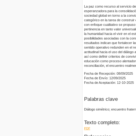
La paz como recurso al servicio de 
esperanzadora para la consolidació
sociedad global en torno a la convi
categórico en la tarea de construir
con enfoque cualitativo se propuso
pertinencia en tanto valor universa
la humanidad hacia el vivir en el e
posibilidades asociadas con la con
resultados indican que fortalecer 
sentido operativo redunden en el re
actitudinal hacia el uso del diálogo
así como definir criterios de conviv
educación como proceso alentador d
reconciliación, el encuentro realme
Fecha de Recepción: 08/09/2025
Fecha de Envío: 12/09/2025
Fecha de Aceptación: 12-10-2025
Palabras clave
Diálogo simétrico; encuentro frater
Texto completo:
PDF