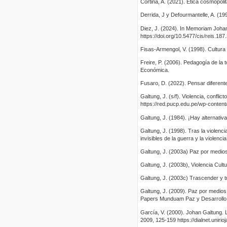
Cortina, A. (2021). Ética cosmopol
Derrida, J y Defourmantelle, A. (1997)
Diez, J. (2024). In Memoriam Johan
https://doi.org/10.5477/cis/reis.187
Fisas-Armengol, V. (1998). Cultura d
Freire, P. (2006). Pedagogía de la 
Económica.
Fusaro, D. (2022). Pensar diferente.
Galtung, J. (s/f). Violencia, conflic
https://red.pucp.edu.pe/wp-content
Galtung, J. (1984). ¡Hay alternativ
Galtung, J. (1998). Tras la violenci
invisibles de la guerra y la violenc
Galtung, J. (2003a) Paz por medios 
Galtung, J. (2003b), Violencia Cul
Galtung, J. (2003c) Trascender y t
Galtung, J. (2009). Paz por medios 
Papers Munduam Paz y Desarrollo
García, V. (2000). Johan Galtung. 
2009, 125-159 https://dialnet.uniri