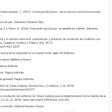
y Subercaseaux, J. (2017). Construyendo juntos: claves para la convivencia escolar.
.
ltura de paz. Ediciones Panamá Viejo.
a, Z y Pérez, D. (2020). Educación para la paz, la equidad los valores. Ediciones
ung y el método transcend: experiencias y prácticas de resolución de conflictos con
. Cuaderno Jurídico y Político, 4(2), 60-72.
ypol.v4i12.11120
usca de la seguridad en un mundo hostil. Siglo XXI Editores.
ón plural. Biblioteca Nueva.
lianza Editorial.
ural. Página Indómita.
y la igualdad. Página Indómita.
flicto de Johan Galtung. Revista Paz y Conflictos, 2 (2), 60-81.
p/revpaz/article/view/432/477
la resolución de conflictos de Johan Galtung para la implementación de la Cátedra de la
.0, 11 (2), 48-56. https://doi.org/10.37843/rted.v11i2.252
 extinción. Editorial Ramdon House.