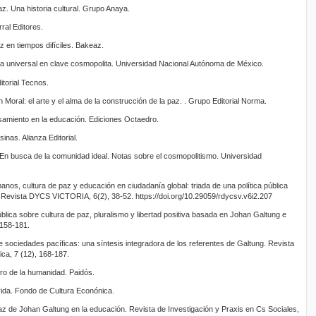
az. Una historia cultural. Grupo Anaya.
rral Editores.
z en tiempos difíciles. Bakeaz.
oria universal en clave cosmopolita. Universidad Nacional Autónoma de México.
itorial Tecnos.
 Moral: el arte y el alma de la construcción de la paz. . Grupo Editorial Norma.
nsamiento en la educación. Ediciones Octaedro.
inas. Alianza Editorial.
En busca de la comunidad ideal. Notas sobre el cosmopolitismo. Universidad
nos, cultura de paz y educación en ciudadanía global: triada de una política pública
 Revista DYCS VICTORIA, 6(2), 38-52. https://doi.org/10.29059/rdycsv.v6i2.207
ública sobre cultura de paz, pluralismo y libertad positiva basada en Johan Galtung e
, 158-181.
e sociedades pacíficas: una síntesis integradora de los referentes de Galtung. Revista
ica, 7 (12), 168-187.
turo de la humanidad. Paidós.
ida. Fondo de Cultura Econónica.
paz de Johan Galtung en la educación. Revista de Investigación y Praxis en Cs Sociales,