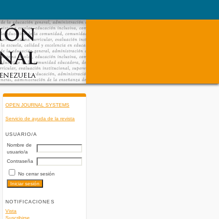
OPEN JOURNAL SYSTEMS
Servicio de ayuda de la revista
USUARIO/A
Nombre de
usuario/a
Contraseña
No cerrar sesión
NOTIFICACIONES
Vista
Suscribirse