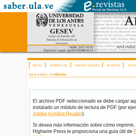
INICIO
ACERCA DE
INICIAR SESIÓN
BUSCAR
ACTU
Inicio
>
Núm. 3
>
Méndez
El archivo PDF seleccionado se debe cargar aqu
instalado un módulo de lectura de PDF (por eje
Adobe Acrobat Reader
).
Si desea más información sobre cómo imprimir, 
Highwire Press le proporciona una guía útil de
P