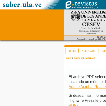
INICIO
ACERCA DE
INI
Inicio
>
Núm. 3
>
Morales
El archivo PDF selecc
instalado un módulo d
Adobe Acrobat Reade
Si desea más informac
Highwire Press le pro
PDFs
.