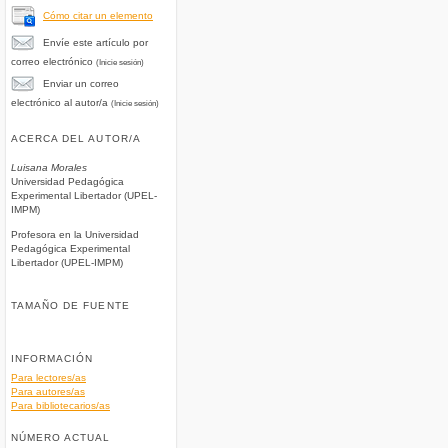
Cómo citar un elemento
Envíe este artículo por
correo electrónico
(Inicie sesión)
Enviar un correo
electrónico al autor/a
(Inicie sesión)
ACERCA DEL AUTOR/A
Luisana Morales
Universidad Pedagógica
Experimental Libertador (UPEL-
IMPM)
Profesora en la Universidad
Pedagógica Experimental
Libertador (UPEL-IMPM)
TAMAÑO DE FUENTE
INFORMACIÓN
Para lectores/as
Para autores/as
Para bibliotecarios/as
NÚMERO ACTUAL