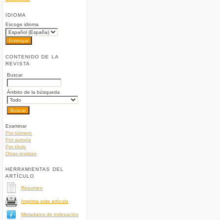
IDIOMA
Escoge idioma
CONTENIDO DE LA
REVISTA
Buscar
Ámbito de la búsqueda
Examinar
Por número
Por autor/a
Por título
Otras revistas
HERRAMIENTAS DEL
ARTÍCULO
Resumen
Imprima este artículo
Metadatos de indexación