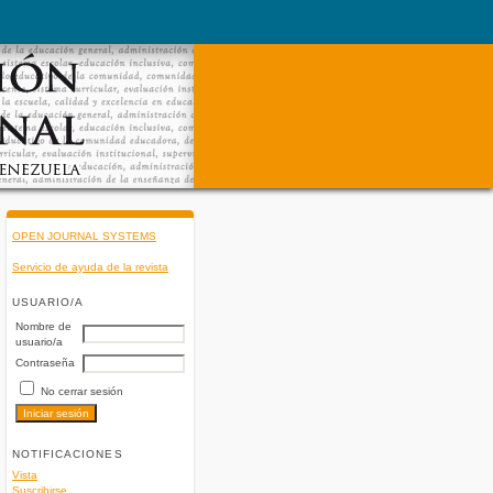
OPEN JOURNAL SYSTEMS
Servicio de ayuda de la revista
USUARIO/A
Nombre de
usuario/a
Contraseña
No cerrar sesión
NOTIFICACIONES
Vista
Suscribirse