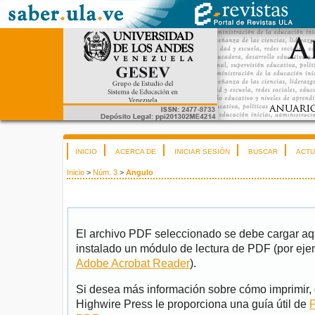
INICIO
ACERCA DE
INICIAR SESIÓN
BUSCAR
ACTU
Inicio
>
Núm. 3
>
Angulo
El archivo PDF seleccionado se debe cargar aqu
instalado un módulo de lectura de PDF (por eje
Adobe Acrobat Reader
).
Si desea más información sobre cómo imprimir, 
Highwire Press le proporciona una guía útil de
P