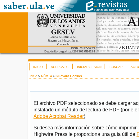
INICIO
ACERCA DE
INICIAR SESIÓN
BUSCAR
ACTU
Inicio
>
Núm. 4
>
Guevara Barrios
El archivo PDF seleccionado se debe cargar aqu
instalado un módulo de lectura de PDF (por eje
Adobe Acrobat Reader
).
Si desea más información sobre cómo imprimir, 
Highwire Press le proporciona una guía útil de
P