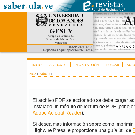
INICIO
ACERCA DE
INICIAR SESIÓN
BUSCAR
ACTU
Inicio
>
Núm. 4
>
-
El archivo PDF seleccionado se debe cargar aqu
instalado un módulo de lectura de PDF (por eje
Adobe Acrobat Reader
).
Si desea más información sobre cómo imprimir, 
Highwire Press le proporciona una guía útil de
P