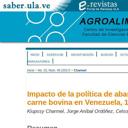
INICIO
ACERCA DE
INICIAR SESIÓN
BUSCAR
ACTU
PARA AUTORES
Inicio
>
Vol. 23, Núm. 45 (2017)
>
Charmel
Impacto de la política de ab
carne bovina en Venezuela, 
Kiupssy Charmel, Jorge Aníbal Ordóñez, Celso