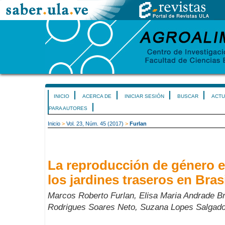
INICIO
ACERCA DE
INICIAR SESIÓN
BUSCAR
ACTU
PARA AUTORES
Inicio
>
Vol. 23, Núm. 45 (2017)
>
Furlan
La reproducción de género e
los jardines traseros en Bras
Marcos Roberto Furlan, Elisa Maria Andrade Br
Rodrigues Soares Neto, Suzana Lopes Salgado