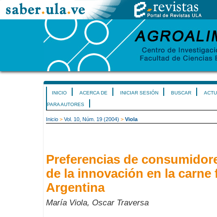
INICIO
ACERCA DE
INICIAR SESIÓN
BUSCAR
ACTU
PARA AUTORES
Inicio
>
Vol. 10, Núm. 19 (2004)
>
Viola
Preferencias de consumidor
de la innovación en la carne 
Argentina
María Viola, Oscar Traversa