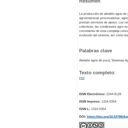
Resumen
La producción de almidón agrio de
agroempresas procesadoras, agricu
prestan servicios de apoyo. Los re
colectivas, las condiciones agro-ec
crecimiento de esta compleja conce
evolución del sistema, así cómo lo
Palabras clave
Almidón agrio de yuca; Sistemas Agr
Texto completo:
PDF
ISSN Electrónico:
2244-8128
ISSN Impreso:
1316-0354
ISSN L:
1316-0354
DOI:
https://doi.org/10.53766/Ag