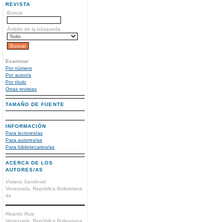
REVISTA
Buscar
Ámbito de la búsqueda
Examinar
Por número
Por autor/a
Por título
Otras revistas
TAMAÑO DE FUENTE
INFORMACIÓN
Para lectores/as
Para autores/as
Para bibliotecarios/as
ACERCA DE LOS
AUTORES/AS
Viviana Sandoval
Venezuela, República Bolivariana
de
Ricardo Ruiz
Venezuela, República Bolivariana