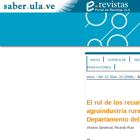
INICIO
ACERCA DE
INI
PARA AUTORES
Inicio
>
Vol. 12, Núm. 22 (2006)
>
S
El rol de los recu
agroindustria rura
Departamento del
Viviana Sandoval, Ricardo Ruiz