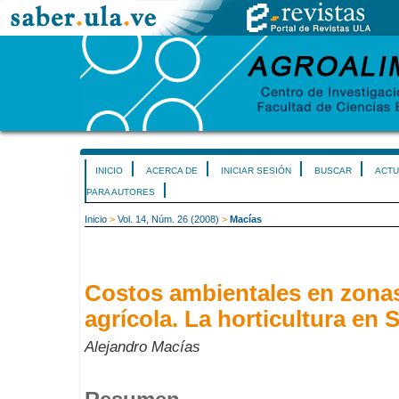
INICIO
ACERCA DE
INICIAR SESIÓN
BUSCAR
ACTU
PARA AUTORES
Inicio
>
Vol. 14, Núm. 26 (2008)
>
Macías
Costos ambientales en zona
agrícola. La horticultura en 
Alejandro Macías