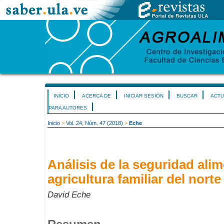
INICIO
ACERCA DE
INICIAR SESIÓN
BUSCAR
ACTU
PARA AUTORES
Inicio
>
Vol. 24, Núm. 47 (2018)
>
Eche
Análisis de la seguridad alim
agricultura familiar del nort
David Eche