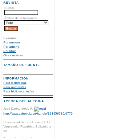
REVISTA
Buscar
Ámbito de la búsqueda
Examinar
Por número
Por autor/a
Por título
Otras revistas
TAMAÑO DE FUENTE
INFORMACIÓN
Para lectores/as
Para autores/as
Para bibliotecarios/as
ACERCA DEL AUTOR/A
José Daniel Anido R.
http://www.saber.ula.ve/handle/123456789/9779
Universidad de Los Andes (ULA)
Venezuela, República Bolivariana
de