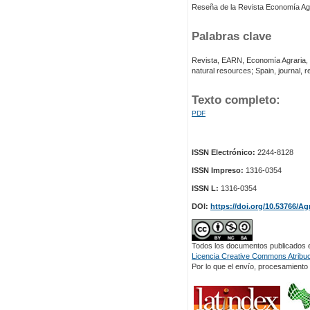
Reseña de la Revista Economía Agr
Palabras clave
Revista, EARN, Economía Agraria,
natural resources; Spain, journal, 
Texto completo:
PDF
ISSN Electrónico:
2244-8128
ISSN Impreso:
1316-0354
ISSN L:
1316-0354
DOI:
https://doi.org/10.53766/Ag
Todos los documentos publicados en
Licencia Creative Commons Atribuci
Por lo que el envío, procesamiento y