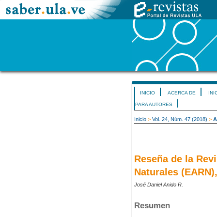
INICIO
ACERCA DE
INI
PARA AUTORES
Inicio
>
Vol. 24, Núm. 47 (2018)
>
A
Reseña de la Rev
Naturales (EARN), 
José Daniel Anido R.
Resumen