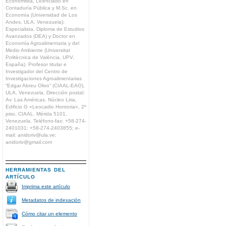
Economista, Licenciado en
Contaduría Pública y M.Sc. en
Economía (Universidad de Los
Andes, ULA, Venezuela);
Especialista, Diploma de Estudios
Avanzados (DEA) y Doctor en
Economía Agroalimentaria y del
Medio Ambiente (Universitat
Politècnica de València, UPV,
España). Profesor titular e
Investigador del Centro de
Investigaciones Agroalimentarias
“Edgar Abreu Olivo” (CIAAL-EAO),
ULA, Venezuela. Dirección postal:
Av. Las Américas, Núcleo Liria,
Edificio G «Leocadio Hontoria», 2º
piso, CIAAL. Mérida 5101,
Venezuela. Teléfono-fax: +58-274-
2401031; +58-274-2403855; e-
mail: anidoriv@ula.ve;
anidoriv@gmail.com
HERRAMIENTAS DEL
ARTÍCULO
Imprima este artículo
Metadatos de indexación
Cómo citar un elemento