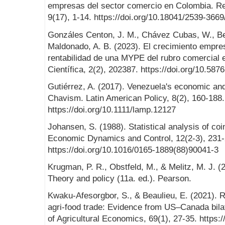
empresas del sector comercio en Colombia. Rev
9(17), 1-14. https://doi.org/10.18041/2539-3669
Gonzáles Centon, J. M., Chávez Cubas, W., Ber
Maldonado, A. B. (2023). El crecimiento empresa
rentabilidad de una MYPE del rubro comercial 
Científica, 2(2), 202387. https://doi.org/10.58
Gutiérrez, A. (2017). Venezuela's economic and
Chavism. Latin American Policy, 8(2), 160-188.
https://doi.org/10.1111/lamp.12127
Johansen, S. (1988). Statistical analysis of coi
Economic Dynamics and Control, 12(2-3), 231-
https://doi.org/10.1016/0165-1889(88)90041-3
Krugman, P. R., Obstfeld, M., & Melitz, M. J. (
Theory and policy (11a. ed.). Pearson.
Kwaku-Afesorgbor, S., & Beaulieu, E. (2021). Rol
agri-food trade: Evidence from US–Canada bilat
of Agricultural Economics, 69(1), 27-35. https: