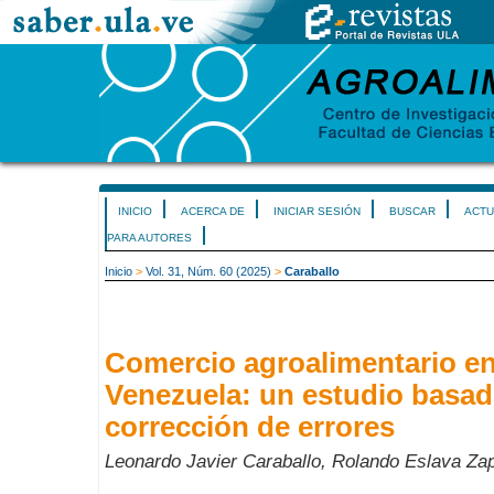
INICIO
ACERCA DE
INICIAR SESIÓN
BUSCAR
ACTU
PARA AUTORES
Inicio
>
Vol. 31, Núm. 60 (2025)
>
Caraballo
Comercio agroalimentario en
Venezuela: un estudio basad
corrección de errores
Leonardo Javier Caraballo, Rolando Eslava Zap