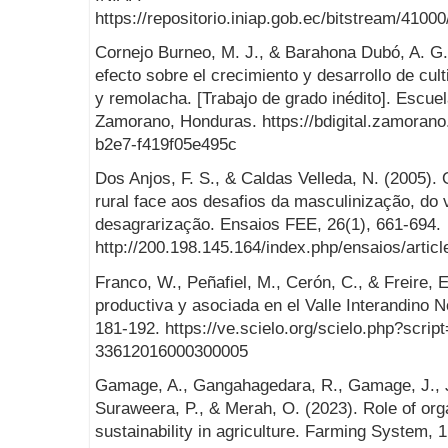
https://repositorio.iniap.gob.ec/bitstream/4
Cornejo Burneo, M. J., & Barahona Dubó, A. G.
efecto sobre el crecimiento y desarrollo de cult
y remolacha. [Trabajo de grado inédito]. Escue
Zamorano, Honduras. https://bdigital.zamoran
b2e7-f419f05e495c
Dos Anjos, F. S., & Caldas Velleda, N. (2005)
rural face aos desafios da masculinização, do
desagrarização. Ensaios FEE, 26(1), 661-694.
http://200.198.145.164/index.php/ensaios/artic
Franco, W., Peñafiel, M., Cerón, C., & Freire, 
productiva y asociada en el Valle Interandino N
181-192. https://ve.scielo.org/scielo.php?scri
33612016000300005
Gamage, A., Gangahagedara, R., Gamage, J., J
Suraweera, P., & Merah, O. (2023). Role of org
sustainability in agriculture. Farming System, 