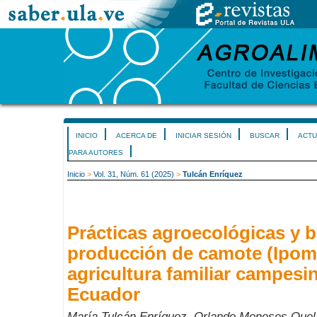
INICIO
ACERCA DE
INICIAR SESIÓN
BUSCAR
ACTU
PARA AUTORES
Inicio
>
Vol. 31, Núm. 61 (2025)
>
Tulcán Enríquez
Prácticas agroecológicas y b
producción de camote (Ipomo
agricultura familiar campesi
Ecuador
María Tulcán Enríquez, Orlando Meneses Quel