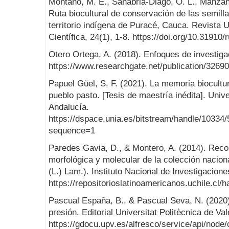
Montaño, M. E., Sanabria-Diago, O. L., Manzano
Ruta biocultural de conservación de las semillas
territorio indígena de Puracé, Cauca. Revista
Científica, 24(1), 1-8. https://doi.org/10.3191
Otero Ortega, A. (2018). Enfoques de investiga
https://www.researchgate.net/publication
Papuel Güel, S. F. (2021). La memoria biocultu
pueblo pasto. [Tesis de maestría inédita]. Univ
Andalucía.
https://dspace.unia.es/bitstream/handle/10334
sequence=1
Paredes Gavia, D., & Montero, A. (2014). Reco
morfológica y molecular de la colección nacio
(L.) Lam.). Instituto Nacional de Investigacio
https://repositorioslatinoamericanos.uchile.cl
Pascual España, B., & Pascual Seva, N. (2020
presión. Editorial Universitat Politècnica de Val
https://gdocu.upv.es/alfresco/service/api/nod