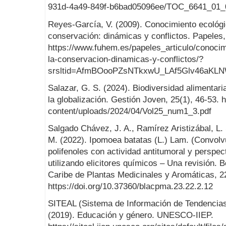
931d-4a49-849f-b6bad05096ee/TOC_6641_01_0
Reyes-García, V. (2009). Conocimiento ecológic
conservación: dinámicas y conflictos. Papeles,
https://www.fuhem.es/papeles_articulo/conocimi
la-conservacion-dinamicas-y-conflictos/?
srsltid=AfmBOooPZsNTkxwU_LAf5Glv46aK
Salazar, G. S. (2024). Biodiversidad alimentar
la globalización. Gestión Joven, 25(1), 46-53. h
content/uploads/2024/04/Vol25_num1_3.pdf
Salgado Chávez, J. A., Ramírez Aristizábal, L
M. (2022). Ipomoea batatas (L.) Lam. (Convol
polifenoles con actividad antitumoral y perspec
utilizando elicitores químicos – Una revisión. 
Caribe de Plantas Medicinales y Aromáticas, 2
https://doi.org/10.37360/blacpma.23.22.2.12
SITEAL (Sistema de Información de Tendencias
(2019). Educación y género. UNESCO-IIEP.