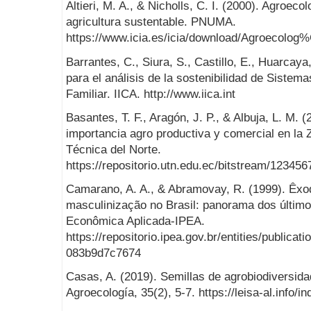
Altieri, M. A., & Nicholls, C. I. (2000). Agroeco
agricultura sustentable. PNUMA.
https://www.icia.es/icia/download/Agroecolog%
Barrantes, C., Siura, S., Castillo, E., Huarcay
para el análisis de la sostenibilidad de Sistem
Familiar. IICA. http://www.iica.int
Basantes, T. F., Aragón, J. P., & Albuja, L. M. 
importancia agro productiva y comercial en la 
Técnica del Norte.
https://repositorio.utn.edu.ec/bitstream/1
Camarano, A. A., & Abramovay, R. (1999). Êxod
masculinização no Brasil: panorama dos último
Econômica Aplicada-IPEA.
https://repositorio.ipea.gov.br/entities/publica
083b9d7c7674
Casas, A. (2019). Semillas de agrobiodiversid
Agroecología, 35(2), 5-7. https://leisa-al.info/i