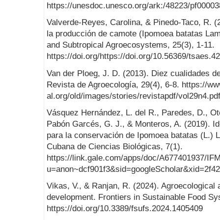
https://unesdoc.unesco.org/ark:/48223/pf0000
Valverde-Reyes, Carolina, & Pinedo-Taco, R. (2
la producción de camote (Ipomoea batatas Lam.)
and Subtropical Agroecosystems, 25(3), 1-11.
https://doi.org/https://doi.org/10.56369/tsaes.4
Van der Ploeg, J. D. (2013). Diez cualidades de 
Revista de Agroecología, 29(4), 6-8. https://ww
al.org/old/images/stories/revistapdf/vol29n4.pd
Vásquez Hernández, L. del R., Paredes, D., Ote
Pabón Garcés, G. J., & Monteros, A. (2019). Ide
para la conservación de Ipomoea batatas (L.) 
Cubana de Ciencias Biológicas, 7(1).
https://link.gale.com/apps/doc/A677401937/IF
u=anon~dcf901f3&sid=googleScholar&xid=2f4
Vikas, V., & Ranjan, R. (2024). Agroecological
development. Frontiers in Sustainable Food Sy
https://doi.org/10.3389/fsufs.2024.1405409