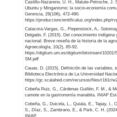
Castillo-Nazareno, U. H., Matute-Petroche, J. S
Ubuntu y Minganismo: la socio-economía comun
Gerencia, 29(106), 472-490.
https://produccioncientificaluz.org/index.php/rv
Catacora-Vargas, G., Piepenstock, A., Sotomayo
Delgado, F. (2015). Del conocimiento indígena 
nacional: Breve reseña de la historia de la agro
Agroecología, 10(2), 85-92.
https://digitum.um.es/digitum/bitstream/10201
SM.pdf
Cauas, D. (2015). Definición de las variables, 
Biblioteca Electrónica de La Universidad Nacio
https://gc.scalahed.com/recursos/files/r161r/w
Cobeña Ruiz, G., Cárdenas Guillén, F. M., & M
camote en la gastronomía manabita. INIAP Esta
Cobeña, G., Duicela, L., Quiala, E., Tapay, I., O
S., Díaz, S., Zambrano, E., & Park, C. H. (202
INIAP.