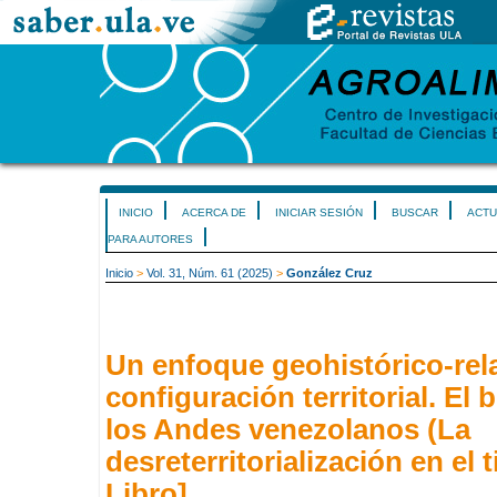
INICIO
ACERCA DE
INICIAR SESIÓN
BUSCAR
ACTU
PARA AUTORES
Inicio
>
Vol. 31, Núm. 61 (2025)
>
González Cruz
Un enfoque geohistórico-rela
configuración territorial. El
los Andes venezolanos (La
desreterritorialización en el
Libro]