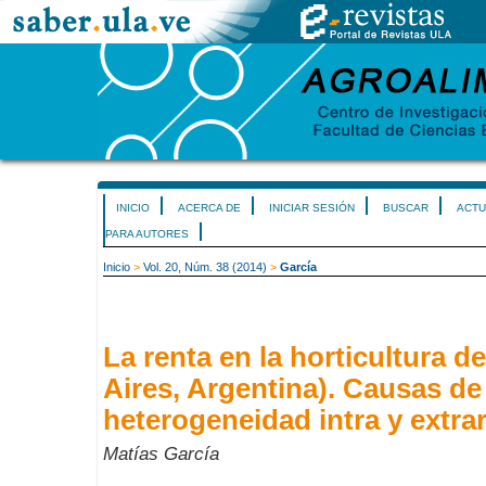
INICIO
ACERCA DE
INICIAR SESIÓN
BUSCAR
ACTU
PARA AUTORES
Inicio
>
Vol. 20, Núm. 38 (2014)
>
García
La renta en la horticultura d
Aires, Argentina). Causas de
heterogeneidad intra y extra
Matías García