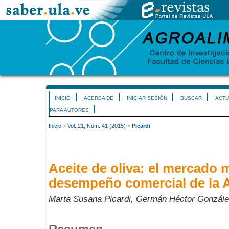
INICIO
ACERCA DE
INICIAR SESIÓN
BUSCAR
ACTU
PARA AUTORES
Inicio
>
Vol. 21, Núm. 41 (2015)
>
Picardi
Aceite de oliva: el mercado m
desempeño comercial de la 
Marta Susana Picardi, Germán Héctor González,