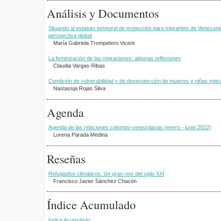
Análisis y Documentos
Situando al estatuto temporal de protección para migrantes de Venezue
perspectiva global
María Gabriela Trompetero Vicent
La feminización de las migraciones: algunas reflexiones
Claudia Vargas-Ribas
Condición de vulnerabilidad y de desprotección de mujeres y niñas mig
Nastassja Rojas Silva
Agenda
Agenda de las relaciones colombo-venezolanas (enero - junio 2022)
Lorena Parada Medina
Reseñas
Refugiados climáticos. Un gran reto del siglo XXI
Francisco Javier Sánchez Chacón
Índice Acumulado
Índice Acumulado