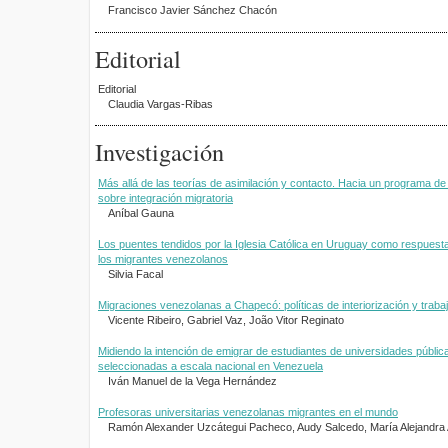
Francisco Javier Sánchez Chacón
Editorial
Editorial
Claudia Vargas-Ribas
Investigación
Más allá de las teorías de asimilación y contacto. Hacia un programa de 
sobre integración migratoria
Aníbal Gauna
Los puentes tendidos por la Iglesia Católica en Uruguay como respuesta
los migrantes venezolanos
Silvia Facal
Migraciones venezolanas a Chapecó: políticas de interiorización y trabaj
Vicente Ribeiro, Gabriel Vaz, João Vitor Reginato
Midiendo la intención de emigrar de estudiantes de universidades públic
seleccionadas a escala nacional en Venezuela
Iván Manuel de la Vega Hernández
Profesoras universitarias venezolanas migrantes en el mundo
Ramón Alexander Uzcátegui Pacheco, Audy Salcedo, María Alejandra