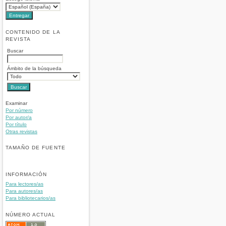
CONTENIDO DE LA
REVISTA
Buscar
Ámbito de la búsqueda
Examinar
Por número
Por autor/a
Por título
Otras revistas
TAMAÑO DE FUENTE
INFORMACIÓN
Para lectores/as
Para autores/as
Para bibliotecarios/as
NÚMERO ACTUAL