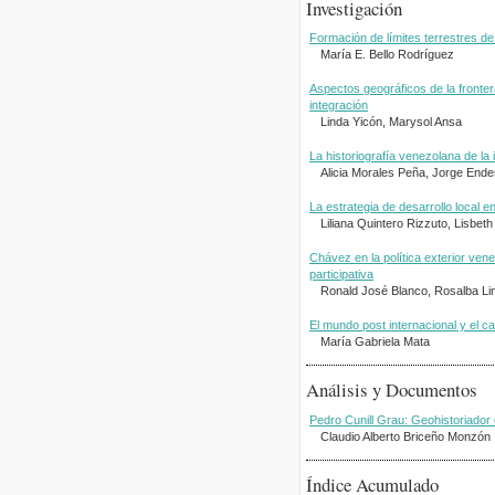
Investigación
Formación de límites terrestres d
María E. Bello Rodríguez
Aspectos geográficos de la fronte
integración
Linda Yicón, Marysol Ansa
La historiografía venezolana de la
Alicia Morales Peña, Jorge Ende
La estrategia de desarrollo local en
Liliana Quintero Rizzuto, Lisbet
Chávez en la política exterior ve
participativa
Ronald José Blanco, Rosalba L
El mundo post internacional y el ca
María Gabriela Mata
Análisis y Documentos
Pedro Cunill Grau: Geohistoriador
Claudio Alberto Briceño Monzón
Índice Acumulado