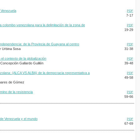
e Venezuela
PDF
7-17
ra colombo-venezolana para la delimitación de la zona de
PDF
19-29
 independencia: de la Provincia de Guayana al centro
PDF
r Urbina Sosa
31-38
 el contexto de la globalización
PDF
h Concepción Gallardo Guillén
39-48
nezolana: (ALCA VS ALBA) de la democracia representativa a
PDF
49-58
inares de Gómez
mino de la resistencia
PDF
59-66
 de Venezuela y el mundo
PDF
67-69