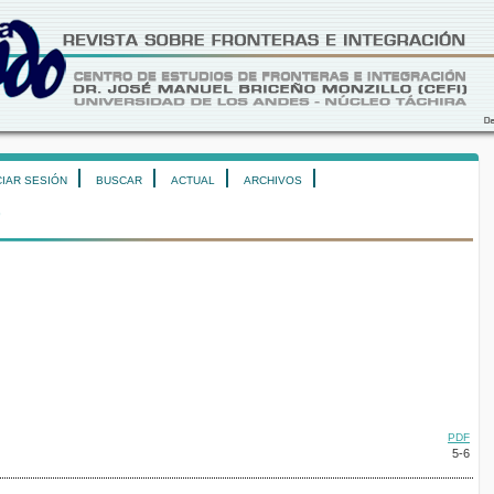
CIAR SESIÓN
BUSCAR
ACTUAL
ARCHIVOS
)
PDF
5-6