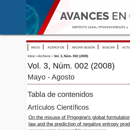
INICIO
ACERCA DE
INICIAR SESIÓN
BUSCAR
ACTU
Inicio
>
Archivos
>
Vol. 3, Núm. 002 (2008)
Vol. 3, Núm. 002 (2008)
Mayo - Agosto
Tabla de contenidos
Artículos Científicos
On the misuse of Prigogine's global formulatio
law and the prediction of negative entropy prod