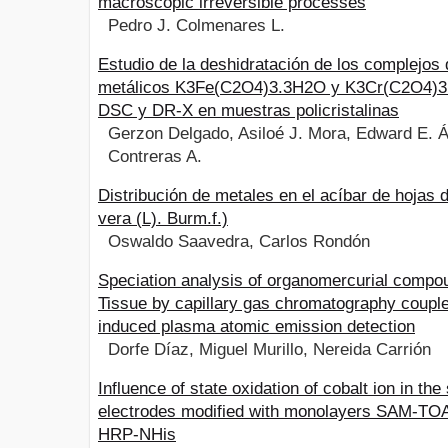
macroscopic irreversible processes
Pedro J. Colmenares L.
Estudio de la deshidratación de los complejos 
metálicos K3Fe(C2O4)3.3H2O y K3Cr(C2O4)3
DSC y DR-X en muestras policristalinas
Gerzon Delgado, Asiloé J. Mora, Edward E. Áv
Contreras A.
Distribución de metales en el acíbar de hojas d
vera (L). Burm.f.)
Oswaldo Saavedra, Carlos Rondón
Speciation analysis of organomercurial compo
Tissue by capillary gas chromatography coupl
induced plasma atomic emission detection
Dorfe Díaz, Miguel Murillo, Nereida Carrión
Influence of state oxidation of cobalt ion in the 
electrodes modified with monolayers SAM-T
HRP-NHis